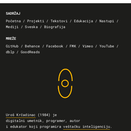
SADRŽAJ
Početna
/
Projekti
/
Tekstovi
/
Edukacija
/
Nastupi
/
Mediji
/
Sveska
/
Biografija
MREŽE
GitHub
/
Behance
/
Facebook
/
FMK
/
Vimeo
/
YouTube
/
dblp
/
GoodReads
Uroš Krčadinac
(1984) je
digitalni umetnik,
programer, autor
i edukator koji
programira
veštačku inteligenciju
.