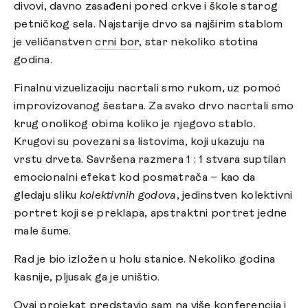
divovi, davno zasađeni pored crkve i škole starog
petničkog sela. Najstarije drvo sa najširim stablom
je veličanstven
crni bor
, star nekoliko stotina
godina.
Finalnu vizuelizaciju nacrtali smo rukom, uz pomoć
improvizovanog šestara. Za svako drvo nacrtali smo
krug onolikog obima koliko je njegovo stablo.
Krugovi su povezani sa listovima, koji ukazuju na
vrstu drveta. Savršena razmera 1 : 1 stvara suptilan
emocionalni efekat kod posmatrača – kao da
gledaju sliku
kolektivnih godova
, jedinstven kolektivni
portret koji se preklapa, apstraktni portret jedne
male šume.
Rad je bio izložen u holu stanice. Nekoliko godina
kasnije, pljusak ga je uništio.
Ovaj projekat predstavio sam na više konferencija i