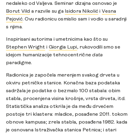
nedaleko od Valjeva. Seminar dizajna osnovao je
Borut Vild
a razvile su ga
Isidora Nikolić
i
Vesna
Pejović
. Ovu radionicu osmislio sam i vodio u saradnji
s njima.
Inspirisani autorima i umetnicima kao što su
Stephen Wright
i
Giorgia Lupi
, rukovodili smo se
idejom humanizacije tehnocentrične
data
paradigme.
Radionica je započela merenjem svakog drveta u
okviru petničke stanice. Konačna baza podataka
sadržala je podatke o bezmalo 100 stabala: obim
stabla, procenjena visina krošnje, vrsta drveta, itd.
Statistička analiza otkrila je da među drvećem
postoje tri klastera: mladice, posađene 2011. tokom
obnove kampusa; zrela stabla, posađena 1982. kada
je osnovana Istraživačka stanica Petnica; i stari